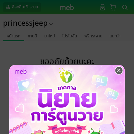
ล็อกอินเข้าระบบ
princessjeep
หน้าแรก
ขายดี
มาใหม่
โปรโมชัน
ฟรีกระจาย
แนะนำ
ขออภัยด้วยนะคะ
ไม่พบข้อมูลในหัวข้อที่คุณกำลังชมค่ะ