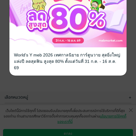
World's Y meb 2026 เทศกาลนิยาย การ์ตูนวาย สุดยิ่งใหญ่
แห่งปี ลดสุดฟิน สูงสุด 80% ตั้งแต่วันที่ 31 ก.ค. - 16 ส.ค.
69
เลือกหมวดหมู่
+
บริการช่วยเหลือ
+
เว็บไซต์นี้มีการใช้คุกกี้ โปรดยอมรับนโยบายคุกกี้เพื่อประสบการณ์การใช้บริการที่ดีที่สุด
ของท่าน ท่านสามารถศึกษาวิธีการตั้งค่าการควบคุมคุกกี้ของท่านผ่าน
นโยบายการใช้คุกกี้
เกี่ยวกับเรา
+
ของเราที่นี่
กลุ่มธุรกิจในเครือ
+
ตกลง