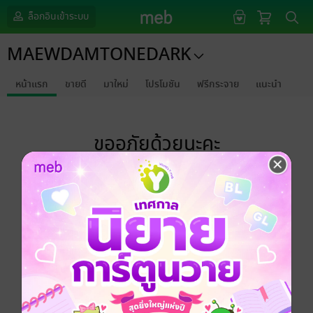
ล็อกอินเข้าระบบ
MAEWDAMTONEDARK
หน้าแรก
ขายดี
มาใหม่
โปรโมชัน
ฟรีกระจาย
แนะนำ
ขออภัยด้วยนะคะ
ไม่พบข้อมูลในหัวข้อที่คุณกำลังชมค่ะ