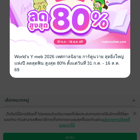
World's Y meb 2026 เทศกาลนิยาย การ์ตูนวาย สุดยิ่งใหญ่
แห่งปี ลดสุดฟิน สูงสุด 80% ตั้งแต่วันที่ 31 ก.ค. - 16 ส.ค.
69
เลือกหมวดหมู่
+
บริการช่วยเหลือ
+
เว็บไซต์นี้มีการใช้คุกกี้ โปรดยอมรับนโยบายคุกกี้เพื่อประสบการณ์การใช้บริการที่ดีที่สุด
ของท่าน ท่านสามารถศึกษาวิธีการตั้งค่าการควบคุมคุกกี้ของท่านผ่าน
นโยบายการใช้คุกกี้
เกี่ยวกับเรา
+
ของเราที่นี่
กลุ่มธุรกิจในเครือ
+
ตกลง