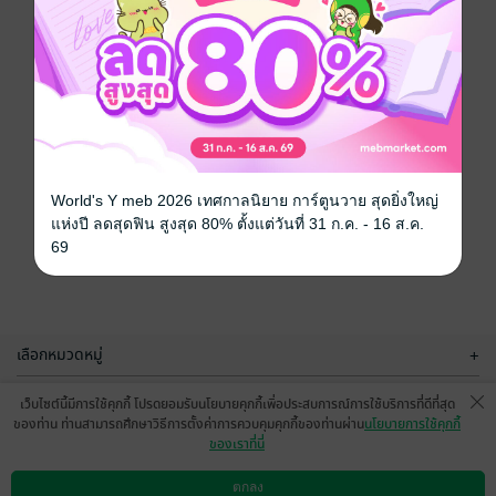
World's Y meb 2026 เทศกาลนิยาย การ์ตูนวาย สุดยิ่งใหญ่
แห่งปี ลดสุดฟิน สูงสุด 80% ตั้งแต่วันที่ 31 ก.ค. - 16 ส.ค.
69
เลือกหมวดหมู่
+
บริการช่วยเหลือ
+
เว็บไซต์นี้มีการใช้คุกกี้ โปรดยอมรับนโยบายคุกกี้เพื่อประสบการณ์การใช้บริการที่ดีที่สุด
ของท่าน ท่านสามารถศึกษาวิธีการตั้งค่าการควบคุมคุกกี้ของท่านผ่าน
นโยบายการใช้คุกกี้
เกี่ยวกับเรา
+
ของเราที่นี่
กลุ่มธุรกิจในเครือ
+
ตกลง