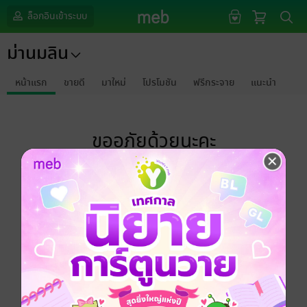
ล็อกอินเข้าระบบ
ม่านมลิน
หน้าแรก
ขายดี
มาใหม่
โปรโมชัน
ฟรีกระจาย
แนะนำ
ขออภัยด้วยนะคะ
ไม่พบข้อมูลในหัวข้อที่คุณกำลังชมค่ะ