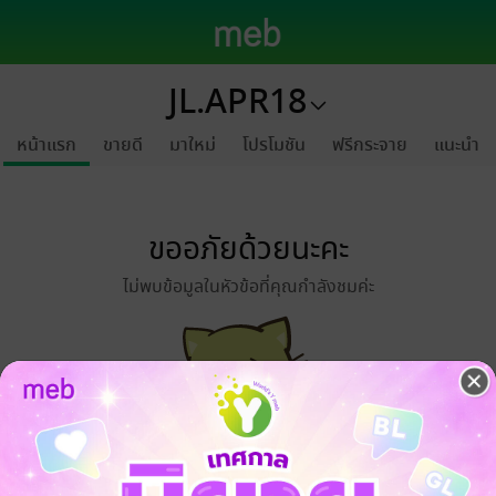
JL.APR18
หน้าแรก
ขายดี
มาใหม่
โปรโมชัน
ฟรีกระจาย
แนะนำ
ขออภัยด้วยนะคะ
ไม่พบข้อมูลในหัวข้อที่คุณกำลังชมค่ะ