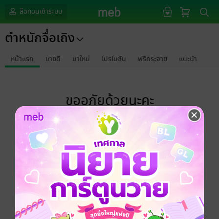
ล็อกอินเข้าระบบ
ตำหนักจื่อเถิง
หน้าแรก
ขายดี
มาใหม่
โปรโมชัน
ฟรีกระจาย
แนะนำ
ขออภัยด้วยนะคะ
ไม่พบข้อมูลในหัวข้อที่คุณกำลังชมค่ะ