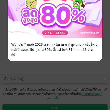
World's Y meb 2026 เทศกาลนิยาย การ์ตูนวาย สุดยิ่งใหญ่
แห่งปี ลดสุดฟิน สูงสุด 80% ตั้งแต่วันที่ 31 ก.ค. - 16 ส.ค.
69
เลือกหมวดหมู่
+
บริการช่วยเหลือ
+
เว็บไซต์นี้มีการใช้คุกกี้ โปรดยอมรับนโยบายคุกกี้เพื่อประสบการณ์การใช้บริการที่ดีที่สุด
ของท่าน ท่านสามารถศึกษาวิธีการตั้งค่าการควบคุมคุกกี้ของท่านผ่าน
นโยบายการใช้คุกกี้
เกี่ยวกับเรา
+
ของเราที่นี่
กลุ่มธุรกิจในเครือ
+
ตกลง