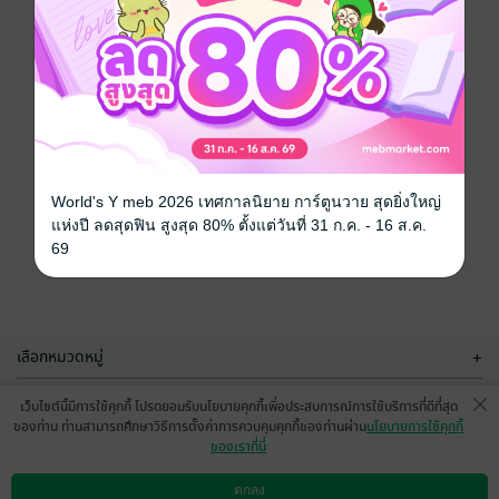
World's Y meb 2026 เทศกาลนิยาย การ์ตูนวาย สุดยิ่งใหญ่
แห่งปี ลดสุดฟิน สูงสุด 80% ตั้งแต่วันที่ 31 ก.ค. - 16 ส.ค.
69
เลือกหมวดหมู่
+
บริการช่วยเหลือ
+
เว็บไซต์นี้มีการใช้คุกกี้ โปรดยอมรับนโยบายคุกกี้เพื่อประสบการณ์การใช้บริการที่ดีที่สุด
ของท่าน ท่านสามารถศึกษาวิธีการตั้งค่าการควบคุมคุกกี้ของท่านผ่าน
นโยบายการใช้คุกกี้
เกี่ยวกับเรา
+
ของเราที่นี่
กลุ่มธุรกิจในเครือ
+
ตกลง