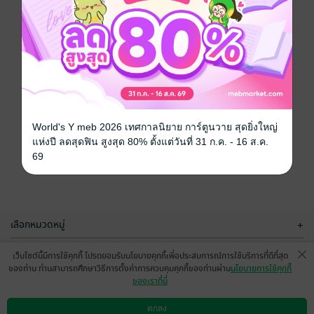
World's Y meb 2026 เทศกาลนิยาย การ์ตูนวาย สุดยิ่งใหญ่
แห่งปี ลดสุดฟิน สูงสุด 80% ตั้งแต่วันที่ 31 ก.ค. - 16 ส.ค.
69
เลือกหมวดหมู่
+
บริการช่วยเหลือ
+
เว็บไซต์นี้มีการใช้คุกกี้ โปรดยอมรับนโยบายคุกกี้เพื่อประสบการณ์การใช้บริการที่ดีที่สุด
ของท่าน ท่านสามารถศึกษาวิธีการตั้งค่าการควบคุมคุกกี้ของท่านผ่าน
นโยบายการใช้คุกกี้
เกี่ยวกับเรา
+
ของเราที่นี่
กลุ่มธุรกิจในเครือ
+
ตกลง