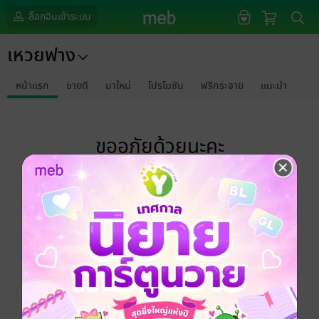
ล็อกอินเข้าระบบ
เหวยฟาง
หน้าแรก
ขายดี
มาใหม่
โปรโมชัน
ฟรีกระจาย
แนะนำ
ขออภัยด้วยนะคะ
ไม่พบข้อมูลในหัวข้อที่คุณกำลังชมค่ะ