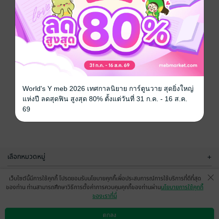
World's Y meb 2026 เทศกาลนิยาย การ์ตูนวาย สุดยิ่งใหญ่
แห่งปี ลดสุดฟิน สูงสุด 80% ตั้งแต่วันที่ 31 ก.ค. - 16 ส.ค.
69
เลือกหมวดหมู่
+
บริการช่วยเหลือ
+
เว็บไซต์นี้มีการใช้คุกกี้ โปรดยอมรับนโยบายคุกกี้เพื่อประสบการณ์การใช้บริการที่ดีที่สุด
ของท่าน ท่านสามารถศึกษาวิธีการตั้งค่าการควบคุมคุกกี้ของท่านผ่าน
นโยบายการใช้คุกกี้
เกี่ยวกับเรา
+
ของเราที่นี่
กลุ่มธุรกิจในเครือ
+
ตกลง