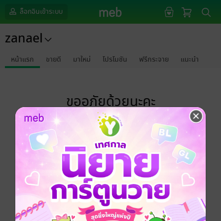
ล็อกอินเข้าระบบ
zanael
หน้าแรก
ขายดี
มาใหม่
โปรโมชัน
ฟรีกระจาย
แนะนำ
ขออภัยด้วยนะคะ
ไม่พบข้อมูลในหัวข้อที่คุณกำลังชมค่ะ