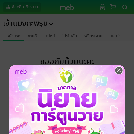
ล็อกอินเข้าระบบ
เจ้าแมงกะพรุน
หน้าแรก
ขายดี
มาใหม่
โปรโมชัน
ฟรีกระจาย
แนะนำ
ขออภัยด้วยนะคะ
ไม่พบข้อมูลในหัวข้อที่คุณกำลังชมค่ะ