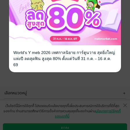
World's Y meb 2026 เทศกาลนิยาย การ์ตูนวาย สุดยิ่งใหญ่
แห่งปี ลดสุดฟิน สูงสุด 80% ตั้งแต่วันที่ 31 ก.ค. - 16 ส.ค.
69
เลือกหมวดหมู่
+
บริการช่วยเหลือ
+
เว็บไซต์นี้มีการใช้คุกกี้ โปรดยอมรับนโยบายคุกกี้เพื่อประสบการณ์การใช้บริการที่ดีที่สุด
ของท่าน ท่านสามารถศึกษาวิธีการตั้งค่าการควบคุมคุกกี้ของท่านผ่าน
นโยบายการใช้คุกกี้
เกี่ยวกับเรา
+
ของเราที่นี่
กลุ่มธุรกิจในเครือ
+
ตกลง