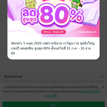
World's Y meb 2026 เทศกาลนิยาย การ์ตูนวาย สุดยิ่งใหญ่
แห่งปี ลดสุดฟิน สูงสุด 80% ตั้งแต่วันที่ 31 ก.ค. - 16 ส.ค.
69
เลือกหมวดหมู่
+
บริการช่วยเหลือ
+
เว็บไซต์นี้มีการใช้คุกกี้ โปรดยอมรับนโยบายคุกกี้เพื่อประสบการณ์การใช้บริการที่ดีที่สุด
ของท่าน ท่านสามารถศึกษาวิธีการตั้งค่าการควบคุมคุกกี้ของท่านผ่าน
นโยบายการใช้คุกกี้
เกี่ยวกับเรา
+
ของเราที่นี่
กลุ่มธุรกิจในเครือ
+
ตกลง