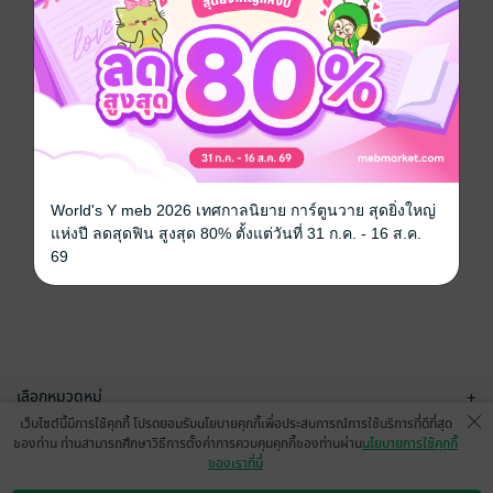
World's Y meb 2026 เทศกาลนิยาย การ์ตูนวาย สุดยิ่งใหญ่
แห่งปี ลดสุดฟิน สูงสุด 80% ตั้งแต่วันที่ 31 ก.ค. - 16 ส.ค.
69
เลือกหมวดหมู่
+
เว็บไซต์นี้มีการใช้คุกกี้ โปรดยอมรับนโยบายคุกกี้เพื่อประสบการณ์การใช้บริการที่ดีที่สุด
บริการช่วยเหลือ
+
ของท่าน ท่านสามารถศึกษาวิธีการตั้งค่าการควบคุมคุกกี้ของท่านผ่าน
นโยบายการใช้คุกกี้
ของเราที่นี่
เกี่ยวกับเรา
+