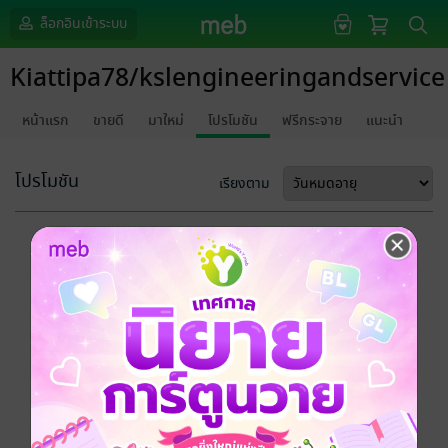
ล็อกอินเข้าระบบ
Kiattipa78/kslengineeringandservice
หน้าแรก
ขายดี
มาใหม่
โปรโมชัน
ฟรีกระจาย
แนะนำ
โปรโมชัน
เรียงตาม
ขออภัยด้วยนะคะ
ไม่พบข้อมูลในหัวข้อที่คุณกำลังชมค่ะ