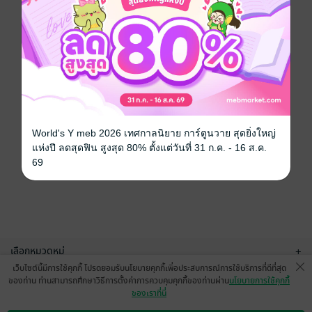
World's Y meb 2026 เทศกาลนิยาย การ์ตูนวาย สุดยิ่งใหญ่
แห่งปี ลดสุดฟิน สูงสุด 80% ตั้งแต่วันที่ 31 ก.ค. - 16 ส.ค.
69
เลือกหมวดหมู่
+
เว็บไซต์นี้มีการใช้คุกกี้ โปรดยอมรับนโยบายคุกกี้เพื่อประสบการณ์การใช้บริการที่ดีที่สุด
บริการช่วยเหลือ
+
ของท่าน ท่านสามารถศึกษาวิธีการตั้งค่าการควบคุมคุกกี้ของท่านผ่าน
นโยบายการใช้คุกกี้
ของเราที่นี่
เกี่ยวกับเรา
+