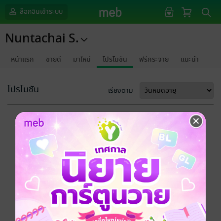
ล็อกอินเข้าระบบ
Nuntachai S.
หน้าแรก
ขายดี
มาใหม่
โปรโมชัน
ฟรีกระจาย
แนะนำ
โปรโมชัน
เรียงตาม
ขออภัยด้วยนะคะ
ไม่พบข้อมูลในหัวข้อที่คุณกำลังชมค่ะ