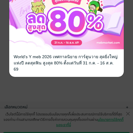
World's Y meb 2026 เทศกาลนิยาย การ์ตูนวาย สุดยิ่งใหญ่
แห่งปี ลดสุดฟิน สูงสุด 80% ตั้งแต่วันที่ 31 ก.ค. - 16 ส.ค.
69
เลือกหมวดหมู่
+
เว็บไซต์นี้มีการใช้คุกกี้ โปรดยอมรับนโยบายคุกกี้เพื่อประสบการณ์การใช้บริการที่ดีที่สุด
บริการช่วยเหลือ
+
ของท่าน ท่านสามารถศึกษาวิธีการตั้งค่าการควบคุมคุกกี้ของท่านผ่าน
นโยบายการใช้คุกกี้
ของเราที่นี่
เกี่ยวกับเรา
+