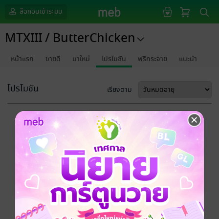
ล็อกอินเข้าระบบ
MTXIII / ButterChicken
หน้าแรก
ขายดี
มาใหม่
โปรโมชัน
ฟรีกระจาย
แนะนำ
โปรโมชัน
เรียงตาม
ขออภัยด้วยนะคะ
ไม่พบข้อมูลในหัวข้อที่คุณกำลังชมค่ะ