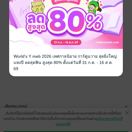
World's Y meb 2026 เทศกาลนิยาย การ์ตูนวาย สุดยิ่งใหญ่
แห่งปี ลดสุดฟิน สูงสุด 80% ตั้งแต่วันที่ 31 ก.ค. - 16 ส.ค.
69
เลือกหมวดหมู่
+
เว็บไซต์นี้มีการใช้คุกกี้ โปรดยอมรับนโยบายคุกกี้เพื่อประสบการณ์การใช้บริการที่ดีที่สุด
บริการช่วยเหลือ
+
ของท่าน ท่านสามารถศึกษาวิธีการตั้งค่าการควบคุมคุกกี้ของท่านผ่าน
นโยบายการใช้คุกกี้
ของเราที่นี่
เกี่ยวกับเรา
+