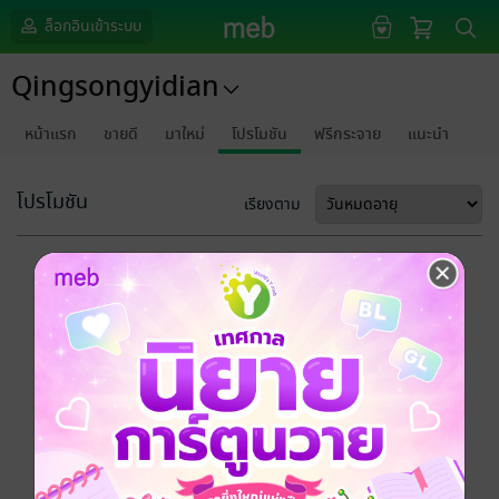
ล็อกอินเข้าระบบ
Qingsongyidian
หน้าแรก
ขายดี
มาใหม่
โปรโมชัน
ฟรีกระจาย
แนะนำ
โปรโมชัน
เรียงตาม
ขออภัยด้วยนะคะ
ไม่พบข้อมูลในหัวข้อที่คุณกำลังชมค่ะ