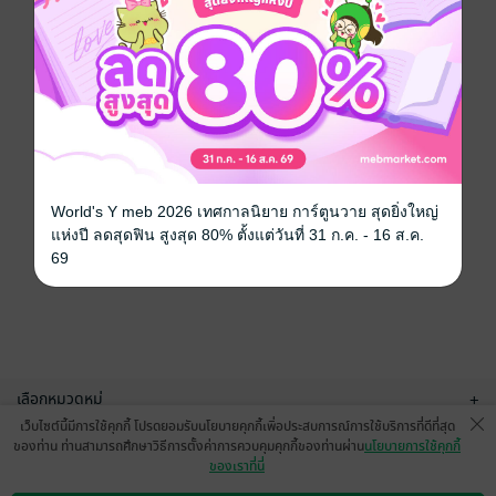
World's Y meb 2026 เทศกาลนิยาย การ์ตูนวาย สุดยิ่งใหญ่
แห่งปี ลดสุดฟิน สูงสุด 80% ตั้งแต่วันที่ 31 ก.ค. - 16 ส.ค.
69
เลือกหมวดหมู่
+
เว็บไซต์นี้มีการใช้คุกกี้ โปรดยอมรับนโยบายคุกกี้เพื่อประสบการณ์การใช้บริการที่ดีที่สุด
บริการช่วยเหลือ
+
ของท่าน ท่านสามารถศึกษาวิธีการตั้งค่าการควบคุมคุกกี้ของท่านผ่าน
นโยบายการใช้คุกกี้
ของเราที่นี่
เกี่ยวกับเรา
+