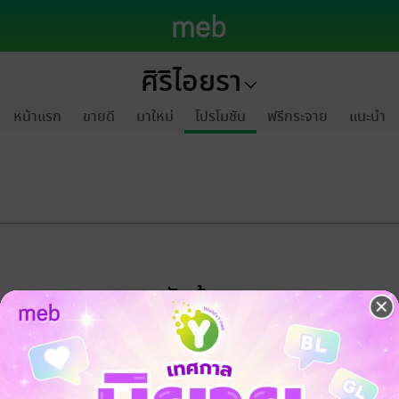
ศิริไอยรา
หน้าแรก
ขายดี
มาใหม่
โปรโมชัน
ฟรีกระจาย
แนะนำ
ขออภัยด้วยนะคะ
ไม่พบข้อมูลในหัวข้อที่คุณกำลังชมค่ะ