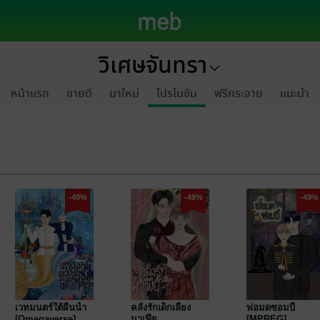
วิเศษจันทรา
หน้าแรก
ขายดี
มาใหม่
โปรโมชัน
ฟรีกระจาย
แนะนำ
-49%
-49%
-49%
เวทมนตร์ใต้ผืนน้ำ
คลั่งรักเด็กเลี้ยง
พ่อมดซอมบี้
[Omegaverse]
มาเฟีย
[MPREG]