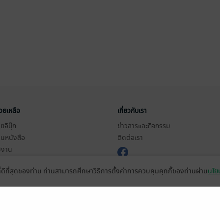
่วยเหลือ
เกี่ยวกับเรา
อีบุ๊ก
ข่าวสารและกิจกรรม
านหนังสือ
ติดต่อเรา
ช้งาน
in
ที่ดีที่สุดของท่าน ท่านสามารถศึกษาวิธีการตั้งค่าการควบคุมคุกกี้ของท่านผ่าน
นโยบ
ืออะไร?
de คืออะไร?
ในการใช้บริการ
วามเป็นส่วนตัว