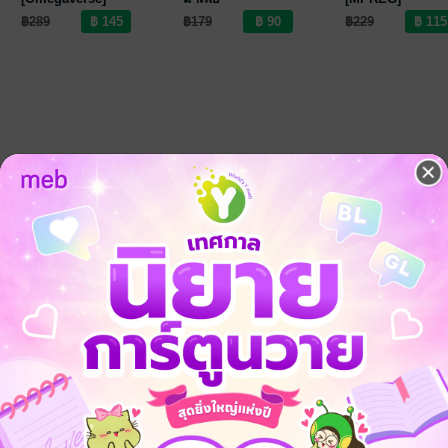
[Omegaverse]
฿289
฿179
฿229
-49%
-49%