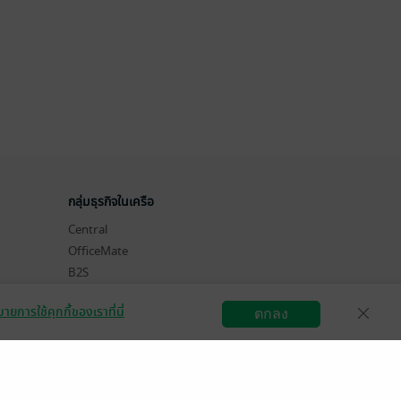
กลุ่มธุรกิจในเครือ
Central
OfficeMate
B2S
Power Buy
ายการใช้คุกกี้ของเราที่นี่
ตกลง
Supersports
สมัครขายอีบุ๊ก
วิธีการใช้งาน
ติดต่อเรา
Tops
Hytexts