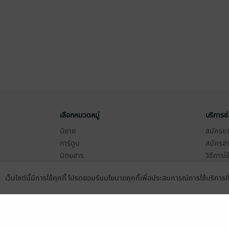
เลือกหมวดหมู่
บริการช
นิยาย
สมัครขาย
การ์ตูน
สมัครอ่
นิตยสาร
วิธีการใ
ทั่วไป
meb co
เว็บไซต์นี้มีการใช้คุกกี้ โปรดยอมรับนโยบายคุกกี้เพื่อประสบการณ์การใช้บริการ
หนังสือเสียง
Stamp ค
Language
ดาวน์โหลดแอป
บุฟเฟต์
Gift Co
เงื่อนไข
นโยบายค