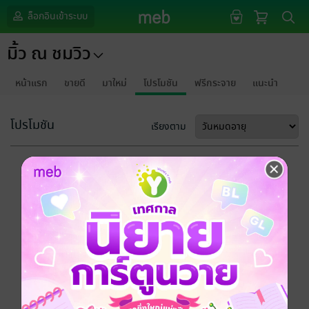
ล็อกอินเข้าระบบ
มิ้ว ณ ชมวิว
หน้าแรก
ขายดี
มาใหม่
โปรโมชัน
ฟรีกระจาย
แนะนำ
โปรโมชัน
เรียงตาม
ขออภัยด้วยนะคะ
ไม่พบข้อมูลในหัวข้อที่คุณกำลังชมค่ะ