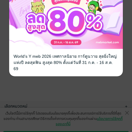
World's Y meb 2026 เทศกาลนิยาย การ์ตูนวาย สุดยิ่งใหญ่
แห่งปี ลดสุดฟิน สูงสุด 80% ตั้งแต่วันที่ 31 ก.ค. - 16 ส.ค.
69
เลือกหมวดหมู่
+
เว็บไซต์นี้มีการใช้คุกกี้ โปรดยอมรับนโยบายคุกกี้เพื่อประสบการณ์การใช้บริการที่ดีที่สุด
บริการช่วยเหลือ
+
ของท่าน ท่านสามารถศึกษาวิธีการตั้งค่าการควบคุมคุกกี้ของท่านผ่าน
นโยบายการใช้คุกกี้
ของเราที่นี่
เกี่ยวกับเรา
+