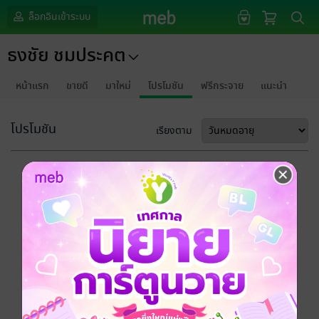
ล็อกอินเข้าระบบ
ธงชัย ชมประคต
หน้าแรก
ขายดี
มาใหม่
โปรโมชัน
ฟรีกระจาย
แนะนำ
โปรโมชัน
เรียงตาม
ขออภัยด้วยนะคะ
ไม่พบข้อมูลในหัวข้อที่คุณกำลังชมค่ะ