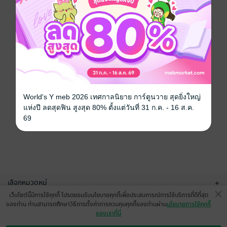
World's Y meb 2026 เทศกาลนิยาย การ์ตูนวาย สุดยิ่งใหญ่
แห่งปี ลดสุดฟิน สูงสุด 80% ตั้งแต่วันที่ 31 ก.ค. - 16 ส.ค.
69
เลือกหมวดหมู่
+
เว็บไซต์นี้มีการใช้คุกกี้ โปรดยอมรับนโยบายคุกกี้เพื่อประสบการณ์การใช้บริการที่ดีที่สุด
บริการช่วยเหลือ
+
ของท่าน ท่านสามารถศึกษาวิธีการตั้งค่าการควบคุมคุกกี้ของท่านผ่าน
นโยบายการใช้คุกกี้
ของเราที่นี่
เกี่ยวกับเรา
+