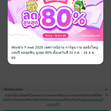
World's Y meb 2026 เทศกาลนิยาย การ์ตูนวาย สุดยิ่งใหญ่
แห่งปี ลดสุดฟิน สูงสุด 80% ตั้งแต่วันที่ 31 ก.ค. - 16 ส.ค.
69
เลือกหมวดหมู่
+
เว็บไซต์นี้มีการใช้คุกกี้ โปรดยอมรับนโยบายคุกกี้เพื่อประสบการณ์การใช้บริการที่ดีที่สุด
บริการช่วยเหลือ
+
ของท่าน ท่านสามารถศึกษาวิธีการตั้งค่าการควบคุมคุกกี้ของท่านผ่าน
นโยบายการใช้คุกกี้
ของเราที่นี่
เกี่ยวกับเรา
+