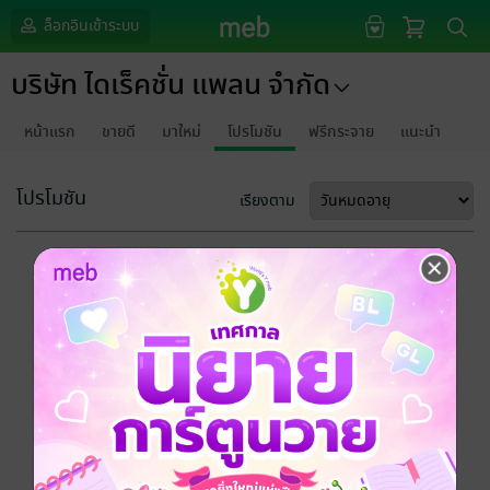
ล็อกอินเข้าระบบ
บริษัท ไดเร็คชั่น แพลน จำกัด
หน้าแรก
ขายดี
มาใหม่
โปรโมชัน
ฟรีกระจาย
แนะนำ
โปรโมชัน
เรียงตาม
ขออภัยด้วยนะคะ
ไม่พบข้อมูลในหัวข้อที่คุณกำลังชมค่ะ