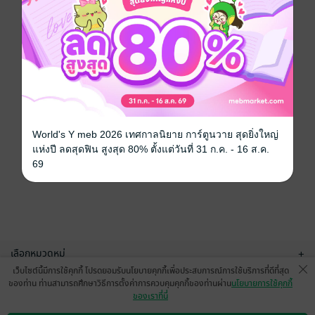
World's Y meb 2026 เทศกาลนิยาย การ์ตูนวาย สุดยิ่งใหญ่
แห่งปี ลดสุดฟิน สูงสุด 80% ตั้งแต่วันที่ 31 ก.ค. - 16 ส.ค.
69
เลือกหมวดหมู่
+
เว็บไซต์นี้มีการใช้คุกกี้ โปรดยอมรับนโยบายคุกกี้เพื่อประสบการณ์การใช้บริการที่ดีที่สุด
บริการช่วยเหลือ
+
ของท่าน ท่านสามารถศึกษาวิธีการตั้งค่าการควบคุมคุกกี้ของท่านผ่าน
นโยบายการใช้คุกกี้
ของเราที่นี่
เกี่ยวกับเรา
+