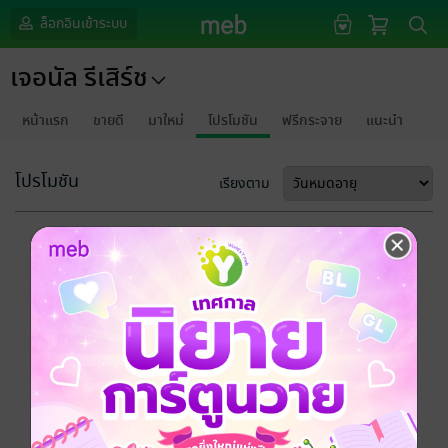
ล็อกอินเข้าระบบ
เจอนัล รีเสิร์ช
หน้าแรก
ขายดี
มาใหม่
โปรโมชัน
ฟรีกระจาย
แนะนำ
โปรโมชัน
เรียงตาม
ขออภัยด้วยนะคะ
ไม่พบข้อมูลในหัวข้อที่คุณกำลังชมค่ะ