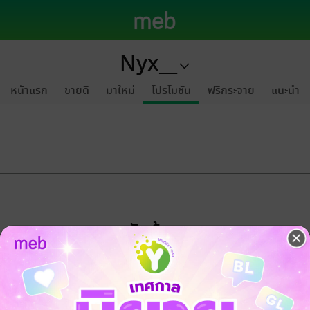
Nyx__
หน้าแรก
ขายดี
มาใหม่
โปรโมชัน
ฟรีกระจาย
แนะนำ
ขออภัยด้วยนะคะ
ไม่พบข้อมูลในหัวข้อที่คุณกำลังชมค่ะ