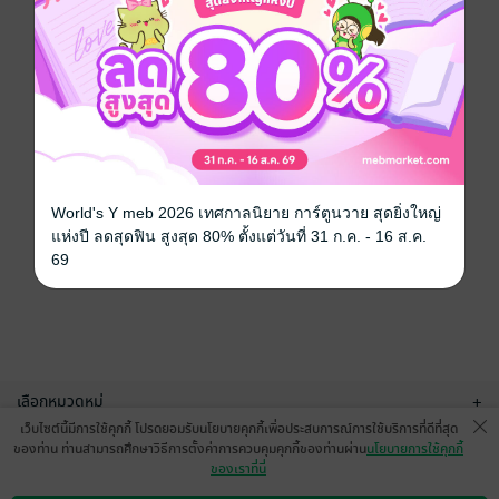
World's Y meb 2026 เทศกาลนิยาย การ์ตูนวาย สุดยิ่งใหญ่
แห่งปี ลดสุดฟิน สูงสุด 80% ตั้งแต่วันที่ 31 ก.ค. - 16 ส.ค.
69
เลือกหมวดหมู่
+
เว็บไซต์นี้มีการใช้คุกกี้ โปรดยอมรับนโยบายคุกกี้เพื่อประสบการณ์การใช้บริการที่ดีที่สุด
บริการช่วยเหลือ
+
ของท่าน ท่านสามารถศึกษาวิธีการตั้งค่าการควบคุมคุกกี้ของท่านผ่าน
นโยบายการใช้คุกกี้
ของเราที่นี่
เกี่ยวกับเรา
+