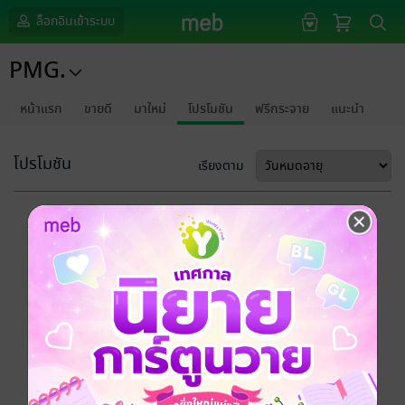
ล็อกอินเข้าระบบ
PMG.
หน้าแรก
ขายดี
มาใหม่
โปรโมชัน
ฟรีกระจาย
แนะนำ
โปรโมชัน
เรียงตาม
ขออภัยด้วยนะคะ
ไม่พบข้อมูลในหัวข้อที่คุณกำลังชมค่ะ