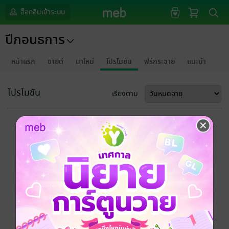
ล็อกอินเข้าระบบ
ปีกอนธการ
หน้าแรก
ขายดี
มาใหม่
โปรโมชัน
ฟรีกระจาย
แนะนำ
โปรโมชัน
เรียงตาม
ขออภัยด้วยนะคะ
ไม่พบข้อมูลในหัวข้อที่คุณกำลังชมค่ะ