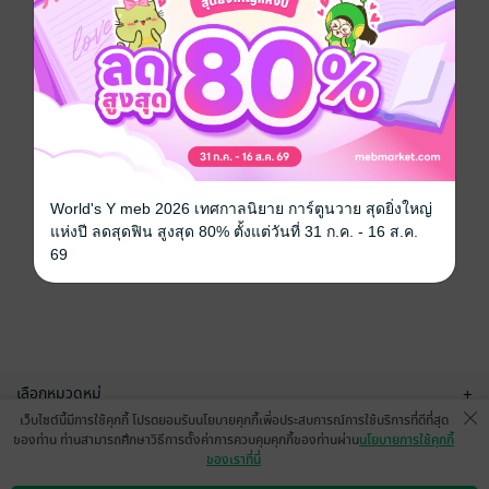
World's Y meb 2026 เทศกาลนิยาย การ์ตูนวาย สุดยิ่งใหญ่
แห่งปี ลดสุดฟิน สูงสุด 80% ตั้งแต่วันที่ 31 ก.ค. - 16 ส.ค.
69
เลือกหมวดหมู่
+
เว็บไซต์นี้มีการใช้คุกกี้ โปรดยอมรับนโยบายคุกกี้เพื่อประสบการณ์การใช้บริการที่ดีที่สุด
บริการช่วยเหลือ
+
ของท่าน ท่านสามารถศึกษาวิธีการตั้งค่าการควบคุมคุกกี้ของท่านผ่าน
นโยบายการใช้คุกกี้
ของเราที่นี่
เกี่ยวกับเรา
+