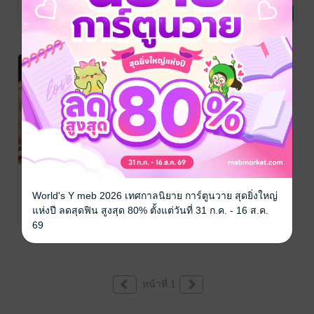
นิยายโรมานซ์
7 Rating
เวลาที่เหลือ 4 วัน
เวลาที่เหลือ 4 วัน
เวลาที่เหลือ 4 วัน
-16%
กรุณาเข้าสู่
ระบบก่อน
คืน...หวาม
(หนังสือเสียง)
World's Y meb 2026 เทศกาลนิยาย การ์ตูนวาย สุดยิ่งใหญ่
เทเรน่า
แห่งปี ลดสุดฟิน สูงสุด 80% ตั้งแต่วันที่ 31 ก.ค. - 16 ส.ค.
นิยายโรมานซ์
5 Rating
69
เวลาที่เหลือ 4 วัน
เวลาที่เหลือ 23 วัน
หน้าที่ 1