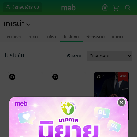
ล็อกอินเข้าระบบ
เทเรน่า
หน้าแรก
ขายดี
มาใหม่
โปรโมชัน
ฟรีกระจาย
แนะนำ
โปรโมชัน
เรียงตาม
-24%
กรุณาเข้าสู่
กรุณาเข้าสู่
ระบบก่อน
ระบบก่อน
เสน่ห์ร้าย ซ่อน
กลรัก (หนังสือ
เสียง)
เทเรน่า