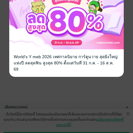
World's Y meb 2026 เทศกาลนิยาย การ์ตูนวาย สุดยิ่งใหญ่
แห่งปี ลดสุดฟิน สูงสุด 80% ตั้งแต่วันที่ 31 ก.ค. - 16 ส.ค.
69
เลือกหมวดหมู่
+
เว็บไซต์นี้มีการใช้คุกกี้ โปรดยอมรับนโยบายคุกกี้เพื่อประสบการณ์การใช้บริการที่ดีที่สุด
บริการช่วยเหลือ
+
ของท่าน ท่านสามารถศึกษาวิธีการตั้งค่าการควบคุมคุกกี้ของท่านผ่าน
นโยบายการใช้คุกกี้
ของเราที่นี่
เกี่ยวกับเรา
+