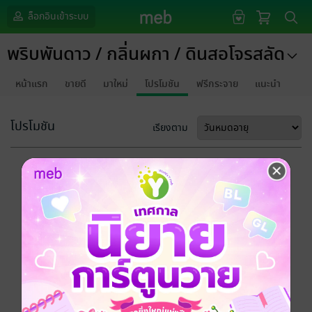
ล็อกอินเข้าระบบ
พริบพันดาว / กลิ่นผกา / ดินสอโจรสลัด
หน้าแรก
ขายดี
มาใหม่
โปรโมชัน
ฟรีกระจาย
แนะนำ
โปรโมชัน
เรียงตาม
ขออภัยด้วยนะคะ
ไม่พบข้อมูลในหัวข้อที่คุณกำลังชมค่ะ