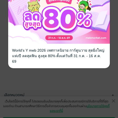
World's Y meb 2026 เทศกาลนิยาย การ์ตูนวาย สุดยิ่งใหญ่
แห่งปี ลดสุดฟิน สูงสุด 80% ตั้งแต่วันที่ 31 ก.ค. - 16 ส.ค.
69
เลือกหมวดหมู่
+
เว็บไซต์นี้มีการใช้คุกกี้ โปรดยอมรับนโยบายคุกกี้เพื่อประสบการณ์การใช้บริการที่ดีที่สุด
บริการช่วยเหลือ
+
ของท่าน ท่านสามารถศึกษาวิธีการตั้งค่าการควบคุมคุกกี้ของท่านผ่าน
นโยบายการใช้คุกกี้
ของเราที่นี่
เกี่ยวกับเรา
+