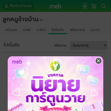
ล็อกอินเข้าระบบ
ลูกหมูข้างบ้าน
หน้าแรก
ขายดี
มาใหม่
โปรโมชัน
ฟรีกระจาย
แนะนำ
โปรโมชัน
เรียงตาม
ขออภัยด้วยนะคะ
ไม่พบข้อมูลในหัวข้อที่คุณกำลังชมค่ะ