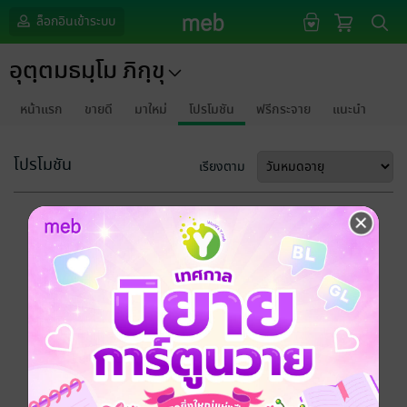
ล็อกอินเข้าระบบ
อุตฺตมธมฺโม ภิกฺขุ
หน้าแรก
ขายดี
มาใหม่
โปรโมชัน
ฟรีกระจาย
แนะนำ
โปรโมชัน
เรียงตาม
ขออภัยด้วยนะคะ
ไม่พบข้อมูลในหัวข้อที่คุณกำลังชมค่ะ