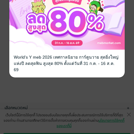
World's Y meb 2026 เทศกาลนิยาย การ์ตูนวาย สุดยิ่งใหญ่
แห่งปี ลดสุดฟิน สูงสุด 80% ตั้งแต่วันที่ 31 ก.ค. - 16 ส.ค.
69
เลือกหมวดหมู่
+
เว็บไซต์นี้มีการใช้คุกกี้ โปรดยอมรับนโยบายคุกกี้เพื่อประสบการณ์การใช้บริการที่ดีที่สุด
บริการช่วยเหลือ
+
ของท่าน ท่านสามารถศึกษาวิธีการตั้งค่าการควบคุมคุกกี้ของท่านผ่าน
นโยบายการใช้คุกกี้
ของเราที่นี่
เกี่ยวกับเรา
+