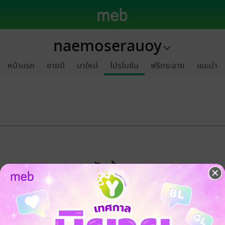
naemoserauoy
หน้าแรก
ขายดี
มาใหม่
โปรโมชัน
ฟรีกระจาย
แนะนำ
ขออภัยด้วยนะคะ
ไม่พบข้อมูลในหัวข้อที่คุณกำลังชมค่ะ