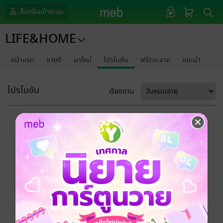
ล็อกอินเข้าระบบ
LIFE&HOME
หน้าแรก
ขายดี
มาใหม่
โปรโมชัน
ฟรีกระจาย
แนะนำ
โปรโมชัน
เรียงตาม
ขออภัยด้วยนะคะ
ไม่พบข้อมูลในหัวข้อที่คุณกำลังชมค่ะ