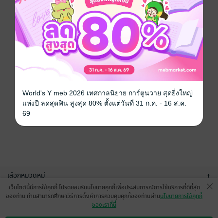
World's Y meb 2026 เทศกาลนิยาย การ์ตูนวาย สุดยิ่งใหญ่
แห่งปี ลดสุดฟิน สูงสุด 80% ตั้งแต่วันที่ 31 ก.ค. - 16 ส.ค.
69
เลือกหมวดหมู่
+
เว็บไซต์นี้มีการใช้คุกกี้ โปรดยอมรับนโยบายคุกกี้เพื่อประสบการณ์การใช้บริการที่ดีที่สุด
บริการช่วยเหลือ
+
ของท่าน ท่านสามารถศึกษาวิธีการตั้งค่าการควบคุมคุกกี้ของท่านผ่าน
นโยบายการใช้คุกกี้
ของเราที่นี่
เกี่ยวกับเรา
+