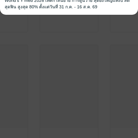
World's Y meb 2026 เทศกาลนิยาย การ์ตูนวาย สุดยิ่งใหญ่แห่งปี ลด
สุดฟิน สูงสุด 80% ตั้งแต่วันที่ 31 ก.ค. - 16 ส.ค. 69