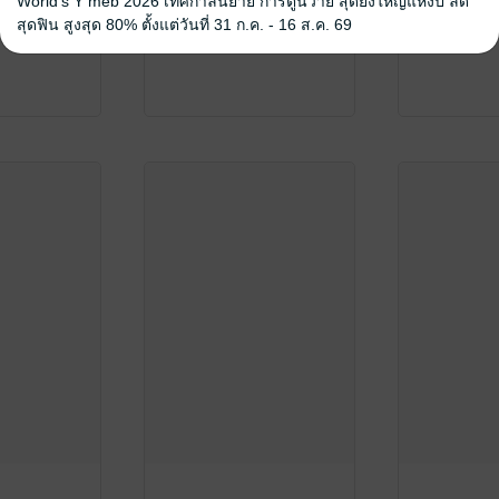
World's Y meb 2026 เทศกาลนิยาย การ์ตูนวาย สุดยิ่งใหญ่แห่งปี ลด
สุดฟิน สูงสุด 80% ตั้งแต่วันที่ 31 ก.ค. - 16 ส.ค. 69