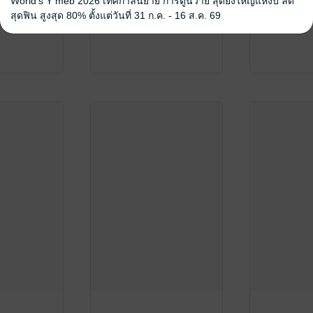
World's Y meb 2026 เทศกาลนิยาย การ์ตูนวาย สุดยิ่งใหญ่แห่งปี ลด
สุดฟิน สูงสุด 80% ตั้งแต่วันที่ 31 ก.ค. - 16 ส.ค. 69