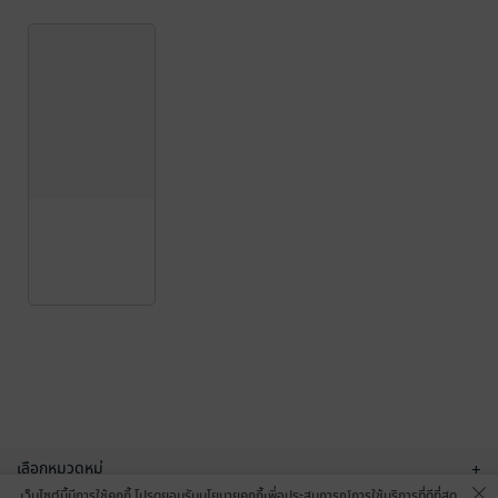
เลือกหมวดหมู่
+
เว็บไซต์นี้มีการใช้คุกกี้ โปรดยอมรับนโยบายคุกกี้เพื่อประสบการณ์การใช้บริการที่ดีที่สุด