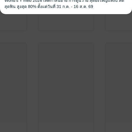
World's Y meb 2026 เทศกาลนิยาย การ์ตูนวาย สุดยิ่งใหญ่แห่งปี ลด
สุดฟิน สูงสุด 80% ตั้งแต่วันที่ 31 ก.ค. - 16 ส.ค. 69