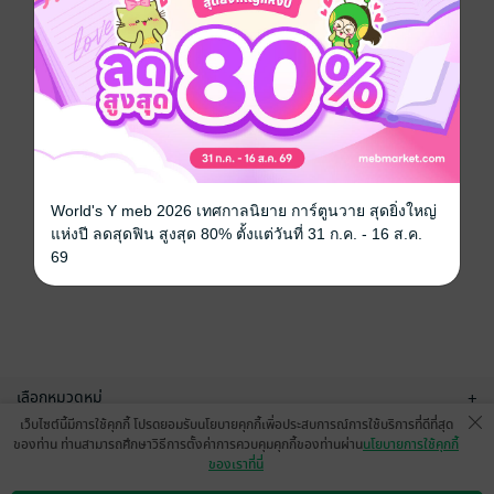
World's Y meb 2026 เทศกาลนิยาย การ์ตูนวาย สุดยิ่งใหญ่
แห่งปี ลดสุดฟิน สูงสุด 80% ตั้งแต่วันที่ 31 ก.ค. - 16 ส.ค.
69
เลือกหมวดหมู่
+
เว็บไซต์นี้มีการใช้คุกกี้ โปรดยอมรับนโยบายคุกกี้เพื่อประสบการณ์การใช้บริการที่ดีที่สุด
บริการช่วยเหลือ
+
ของท่าน ท่านสามารถศึกษาวิธีการตั้งค่าการควบคุมคุกกี้ของท่านผ่าน
นโยบายการใช้คุกกี้
ของเราที่นี่
เกี่ยวกับเรา
+