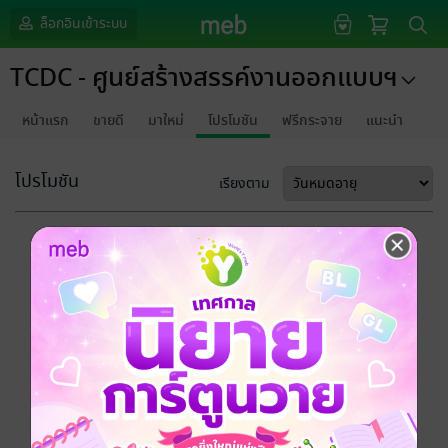
ล็อกอินเข้าระบบ
TCDC - ศูนย์สร้างสรรค์งานออกแบบฯ
หน้าแรก
ขายดี
มาใหม่
โปรโมชัน
ฟรีกระจาย
แนะนำ
โปรโมชัน
เรียงตาม
ขออภัยด้วยนะคะ
ไม่พบข้อมูลในหัวข้อที่คุณกำลังชมค่ะ