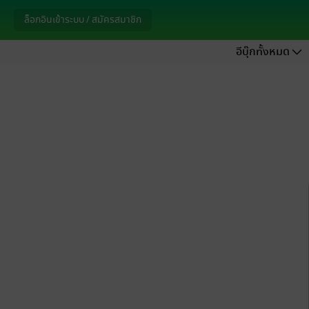
ล็อกอินเข้าระบบ / สมัครสมาชิก
อีบุ๊กทั้งหมด