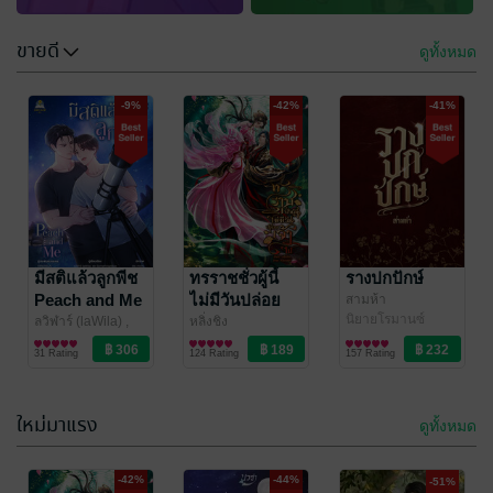
ขายดี
ดูทั้งหมด
-9%
-42%
-41%
มีสติแล้วลูกพีช
ทรราชชั่วผู้นี้
รางปกปักษ์
Peach and Me
ไม่มีวันปล่อย
สามห้า
นิยายโรมานซ์
เจ้าไป
ลวิฬาร์ (laWila) ,
หลิ่งชิง
Somethingsblue
นิยายวาย Boy
/
นิยายรักจีนโบราณ
31 Rating
124 Rating
157 Rating
Sunflower Book
Love / Yaoi
ใหม่มาแรง
ดูทั้งหมด
-46%
-44%
-42%
-44%
-51%