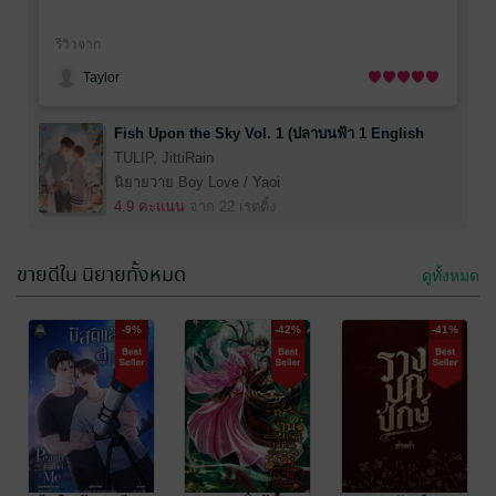
emotion. the epistolary aspect was woven in
perfectly. I loved Mork's POV moment. Deuan's POV
รีวิวจาก
side story is delightful, and I need more now! I'm off
Taylor
to read book two.
Fish Upon the Sky Vol. 1 (ปลาบนฟ้า 1 English
Version)
I also really really loved how book one gave us an
TULIP, JittiRain
HEA but was open for the story to continue. it didn't
นิยายวาย Boy Love / Yaoi
feel rushed. it was perfection.
4.9 คะแนน
จาก 22 เรตติ้ง
ขายดีใน นิยายทั้งหมด
ดูทั้งหมด
LMAO this novel is HILARIOUS. my favs are Frung's
-9%
-42%
-41%
mom and Yu's dad's insults and their competitive
immature antics. Yu is also so adorable with her
stubborn and cunning nature while managing to be
cute and adorable at the same time. and I love how
she is so understanding and patient with Frung's
รีวิวจาก
quirks. Frung was probably the most lovable. her
Lauchang
straightforward nature (and possibly being on the