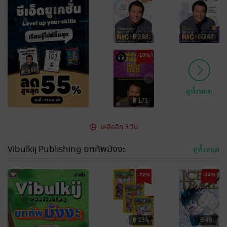
฿ 288
฿ 346
-10%
ดูทั้งหมด
฿ 171
เหลืออีก 3 วัน
Vibulkij Publishing ยกทัพมังงะ
ดูทั้งหมด
-22%
-34%
฿ 234
฿ 49