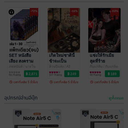
Rich Dad Poor
ง่ายนิดเดียว :
Dad (หนังสือ
The Rules of
Robert T. Kiyosaki
Richard Templar (ริ
/ ซีเอ็ดยูเคชั่น
การเงินการลงทุน
ชาร์ด เทมพลาร์)
พัฒนาตนเอง
/ ซี
เสียง)
-72%
People (หนังสือ
-16%
-53%
45 Rating
No Rating
เอ็ดยูเคชั่น
เสียง)
SET หนังสือ
เกิดใหม่ชาตินี้
แช่งให้รักเมีย
เสียง สงคราม
ข้าจะเป็น
สุดที่ร้าย
ราชันย์
นางเอก เล่ม 2
ภพทนันท์
/ นายโน
ล้านปีแสง
/ AT
กับแกล้ม
/ กับแกล้ม
เวล
นิยายแฟนตาซี
NOVEL
นิยายรักจีนโบราณ
ม
นิยายรัก
จักรพรรดิ เล่ม
(จบ )
No Rating
107 Rating
49 Rating
1-30 (จบ)
เวลาที่เหลือ 5 ชั่วโมง
เวลาที่เหลือ 5 ชั่วโมง
เวลาที่เหลือ 5 ชั่วโมง
อุปกรณ์อ่านอีบุ๊ก
-45%
-53%
ดูทั้งหมด