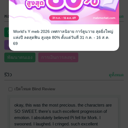
หมวดหมู่
ดูทั้งหมด
World's Y meb 2026 เทศกาลนิยาย การ์ตูนวาย สุดยิ่งใหญ่
นิยายรัก
โรมานซ์
รักจีนโบราณ
ไลท์โนเวล
แห่งปี ลดสุดฟิน สูงสุด 80% ตั้งแต่วันที่ 31 ก.ค. - 16 ส.ค.
69
แฟนตาซี
การ์ตูนทั่วไป
การ์ตูนผู้หญิง
พัฒนาตนเอง
การเงินการลงทุน
รีวิว
ดูทั้งหมด
เปิดโหมด Blind Review
okay, this was the most precious. the characters are
SO SWEET. there's such excellent progression of
emotion. I absolutely believed Pi fell for Mork. I
swooned. I laughed. I cringed. such excellent