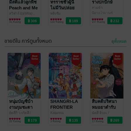
มีสติแล้วลูกพีช
ทรราชชั่วผู้นี้
รางปกปักษ์
autism spectrum) makes her misunderstood but so
Peach and Me
ไม่มีวันปล่อย
สามห้า
so sweet and adorable, and makes for some really
Crush (คนอะไรน่ารักเท่าโลก English version)
นิยายโรมานซ์
เจ้าไป
ลวิฬาร์ (laWila) ,
หลิ่งชิง
good comedic moments. in addition, her naivete (and
meb translation team, Chaoplanoy
Somethingsblue
นิยายวาย Boy
/
นิยายรักจีนโบราณ
denial of her feelings) cracked me up in some of her
31 Rating
124 Rating
157 Rating
นิยาย Girl Love/Yuri
Sunflower Book
Love / Yaoi
interactions with Yu and the other characters. I really
4.8 คะแนน
จาก 29 เรตติ้ง
love the characters in this novel and will reread
ขายดีใน การ์ตูนทั้งหมด
multiple times to revisit these lovable characters.
ดูทั้งหมด
-46%
-44%
I dont know where to Start....it was soooo good.
At first: the novel tells the story of PitBabe Season 1.
Second: its not a omegaverse story, like the original
thai version?! so no alphas, omegas and so on. Just
แสดงทั้งหมด
ทรวง
เกิดใหม่คราวนี้
a
BL Story
.
รีวิวจาก
ขอเป็นตัว
กระต่ายเงาจันทร์
It's so well written, the story took my heart und I cried
นิยายรัก
มารดาไร้ใจ
หนุ่มบัญชีบ้า
รอยหมึก
SHANGRI-LA
/ ม็อคนิญ่า
สืบคดีปริศนา
Annono
a few times. The love and dynamic of Charlie and
นิยายรัก
งานกุมชะตา
FRONTIER
หมอยาตำรับ
113 Rating
41 Rating
Babe felt so much more intense and quite different
ชาวต่างโลก
เมื่อนักล่าเกม
โคมแดง 15
ยัตสึกิ วากัตสึ
/
Katarina
นัตสึ ฮิวงะ
/
Pit Babe English Revised Version
PHOENIX NEXT
การ์ตูน Boy Love /
/Ryousuke Fuji
การ์ตูนทั่วไป
/
PHOENIX NEXT
ไลท์โนเวล
เล่ม 7 (ฉบับ
ขยะท้าสู้ในเกม
(ฉบับนิยาย)
than the series.
20 Rating
3 Rating
13 Rating
alittlebixth
Yaoi
LUCKPIM
การ์ตูน)
เทพ เล่ม 20
I appreciate that the novel is very long - so its
นิยายวาย Boy Love / Yaoi
Publishing