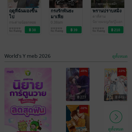
t’aime
สามห้า
นิยายโรมานซ์
ส้มผัก
ฤดูที่ฉันมองขึ้น
กรงรักพันธะ
พรานปราบสมิง
นิยายรัก
ไป
มาเฟีย
ตาที่สาม
40 Rating
158 Rating
นิยายผจญภัย/บู๊แอก
กระต่ายน้อยกลอย
0.38am
ชัน
ใจ
นิยายรักวัยรุ่น
/ อึนบี
นิยาย Girl
No Rating
No Rating
No Rating
Love/Yuri
-25%
-28%
World's Y meb 2026
ดูทั้งหมด
-45%
-13%
฿ 227
฿ 449
Clock ย้อนเวลา
ด้ายฝั้นกับอันดา
รัก
kisses never die
/
-32%
Kisses never die
นิยายวาย Boy
เจ้าปลาน้อย
Love / Yaoi
นิยาย Girl
No Rating
No Rating
Love/Yuri
ดูทั้งหมด