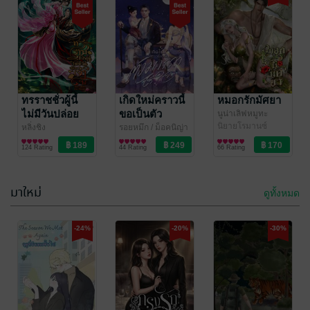
ทรวง
เกิดใหม่คราวนี้
ขอเป็นตัว
กระต่ายเงาจันทร์
นิยายรัก
มารดาไร้ใจ
ทรราชชั่วผู้นี้
รอยหมึก
เกิดใหม่คราวนี้
/ ม็อคนิญ่า
หมอกรักมัศยา
นิยายรัก
ไม่มีวันปล่อย
ขอเป็นตัว
นูน่าเลิฟหมูทะ
113 Rating
41 Rating
นิยายโรมานซ์
เจ้าไป
มารดาไร้ใจ
หลิ่งชิง
รอยหมึก
/ ม็อคนิญ่า
นิยายรักจีนโบราณ
นิยายรัก
124 Rating
44 Rating
66 Rating
มาใหม่
ดูทั้งหมด
-41%
-52%
-24%
-20%
-30%
เฌอแตม | Je
รางปกปักษ์