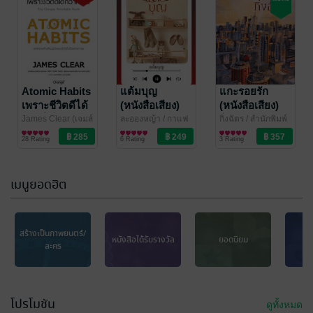
Short Note
Atomic Habits
โรคในร้านยา
เพราะชีวิตดีได้
2569
กว่าที่เป็น
ผศ.ภก.ธีระพงษ์ ศรี
Atomic Habits
James Clear (เจมส์
แต้มบุญ
แกะรอยรัก
ศิลป์
การศึกษา/ตำรา
/ TSbooks
เคลียร์)
พัฒนาตนเอง
/ ซีเอ็ดยู
เพราะชีวิตดีได้
(หนังสือเสียง)
(หนังสือเสียง)
12 Rating
87 Rating
เรียน
เคชั่น
กว่าที่เป็น
James Clear (เจมส์
ละอองหญ้า
/ กาแฟ
กิ่งฉัตร
/ สำนักพิมพ์
เคลียร์) เขียน,
พัฒนาตนเอง
หอมกรุ่น
นิยายรัก
ลูกองุ่น
นิยายรัก
(หนังสือเสียง)
28 Rating
6 Rating
3 Rating
ประพาฬรัตน์ ยง
มานิตชัย แปล
/ ซี
เอ็ดยูเคชั่น
เมนูยอดฮิต
-10%
สร้างเป็นภาพยนตร์/
หนังสือได้รับรางวัล
ยอดนิยม
เ
ละคร
พ่อรวยสอนลูก :
ครองใจคนได้
โปรโมชัน
ดูทั้งหมด