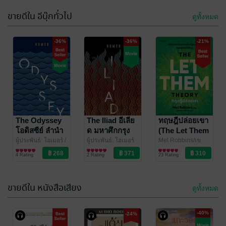
absolute worth the money.
4.8 คะแนน
จาก 6 เรตติ้ง
ขายดีใน อีบุ๊กทั่วไป
ดูทั้งหมด
-18%
The Bonus Chapters were so special - I loved them,
too.
-36%
-36%
-21%
And last: the nc/r18 scenes were topnotch!
I didnt acpect to love this novel that much - thank you
so much 😍
นางร้ายมือใหม่
good bye
เป็นกำลังใจให้
Mr.TOP จุดจบ
ด้วยนะเจ้าคะ
สายรุก
ซัตสึกิ นาคามุระ
The Odyssey
/
มาสุชิตะ
The Iliad อีเลีย
/ FirstLove
ทฤษฎีปล่อยเขา
PHOENIX NEXT
การ์ตูนทั่วไป
Pro Publishing
การ์ตูน Boy Love /
เล่ม 3 (ฉบับ
โอดิสซีย์ ลำนำ
ด มหาศึกกรุง
(The Let Them
8 Rating
18 Rating
Yaoi
การ์ตูน)
แห่งยูลิสซีส
ทรอย
Theory)
ผู้ประพันธ์: โฮเมอร์ /
ผู้ประพันธ์: โฮเมอร์
Mel Robbins/เข
ต้นฉบับอังกฤษ: ซา
ประวัติศาสตร์
ต้นฉบับอังกฤษ: ซา
ประวัติศาสตร์
มลักขณ์ ดีประวัติ
พัฒนาตนเอง
/
4 Rating
2 Rating
23 Rating
มูเอล บัตเลอร์/ผู้
มูเอล บัตเลอร์ ผู้
Amarin How to
แปล: ไอริสา ชั้นศิริ
/
แปล: ไอริสา ชั้นศิริ
/
ยิปซีสำนักพิมพ์
ยิปซีสำนักพิมพ์
ขายดีใน หนังสือเสียง
ดูทั้งหมด
-40%
-24%