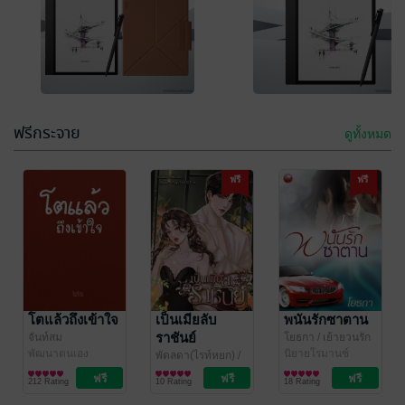
ข้าคือสตรีใน
ในวันที่สามีได้ดี
เงื้อมมืออ๋อง
นางร้ายก็หอบ
ปีศาจ (จบ)
ลูกหนีจาก 他飞
หลิงเฟยหยา
อี้ซิน
/ NSK Books
นิยายรักจีนโบราณ
นิยายรักจีนโบราณ
黄腾达后，我
26 Rating
32 Rating
带娃走了
เวลาที่เหลือ 5 ชั่วโมง
เวลาที่เหลือ 5 ชั่วโมง
ฟรีกระจาย
ดูทั้งหมด
ฟรี
ฟรี
โตแล้วถึงเข้าใจ
เป็นเมียลับ
พนันรักซาตาน
ราชันย์
จันท์สม
โยธกา
/ เย้ายวนรัก
พัฒนาตนเอง
นิยายโรมานซ์
พัดลดา(ไรท์หยก)
/
รัศมีสีทองอักษร
นิยายรัก
212 Rating
10 Rating
18 Rating