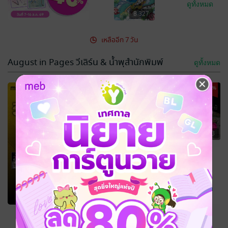
ดูทั้งหมด
฿ 327
เหลืออีก 7 วัน
August in Pages วีเลิร์น & น้ำพุสำนักพิมพ์
ดูทั้งหมด
-15%
-15%
฿ 284
฿ 293
-15%
ดูทั้งหมด
฿ 233
เหลืออีก 21 วัน