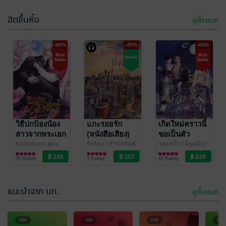
ฮิตขึ้นหิ้ง
ดูทั้งหมด
-48%
-40%
-44%
อ่านฟรีจำกัดเวลา
เราไม่มีเวลา
อุ้มรักตราใจ
ตลอดไป
เอมมาลี
/ ริญวาริ
นทร์
นิยายโรมานซ์
พีท_สุวพิชญ์
วิธีปกป้องน้อง
แกะรอยรัก
เกิดใหม่คราวนี้
พัฒนาตนเอง
สาวจากพระเอก
(หนังสือเสียง)
ขอเป็นตัว
10 Rating
22 Rating
ธงแดง เล่ม 2
มารดาไร้ใจ
Kumabobo คุมะ
กิ่งฉัตร
/ สำนักพิมพ์
รอยหมึก
/ ม็อคนิญ่า
นิยายวาย Boy
ลูกองุ่น
นิยายรัก
นิยายรัก
(เล่มจบ)
55 Rating
3 Rating
41 Rating
Love / Yaoi
แนะนำจาก บก.
ดูทั้งหมด
-53%
-43%