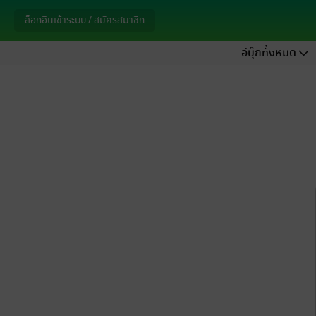
ล็อกอินเข้าระบบ / สมัครสมาชิก
อีบุ๊กทั้งหมด