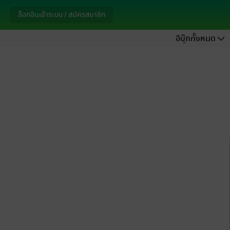
ล็อกอินเข้าระบบ / สมัครสมาชิก
อีบุ๊กทั้งหมด