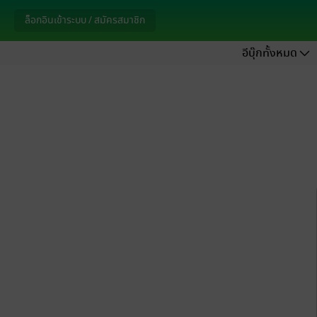
ล็อกอินเข้าระบบ / สมัครสมาชิก
อีบุ๊กทั้งหมด