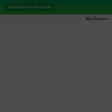
ล็อกอินเข้าระบบ / สมัครสมาชิก
อีบุ๊กทั้งหมด