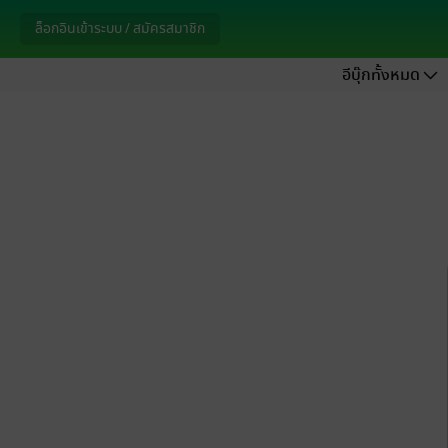
ล็อกอินเข้าระบบ / สมัครสมาชิก
อีบุ๊กทั้งหมด