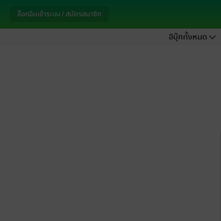
ล็อกอินเข้าระบบ / สมัครสมาชิก
อีบุ๊กทั้งหมด