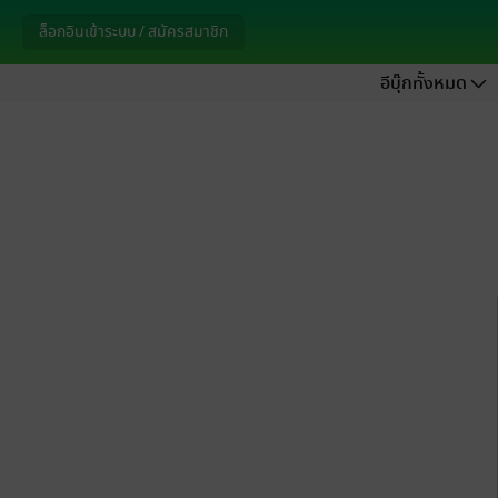
ล็อกอินเข้าระบบ / สมัครสมาชิก
อีบุ๊กทั้งหมด