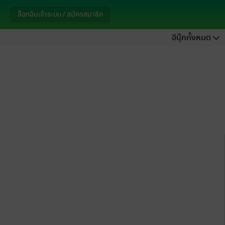
ล็อกอินเข้าระบบ / สมัครสมาชิก
อีบุ๊กทั้งหมด