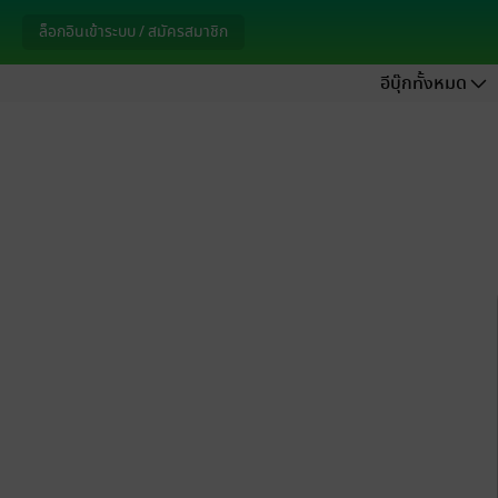
ล็อกอินเข้าระบบ / สมัครสมาชิก
อีบุ๊กทั้งหมด