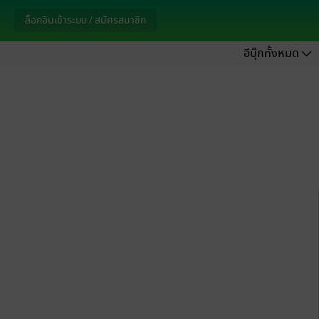
ล็อกอินเข้าระบบ / สมัครสมาชิก
อีบุ๊กทั้งหมด