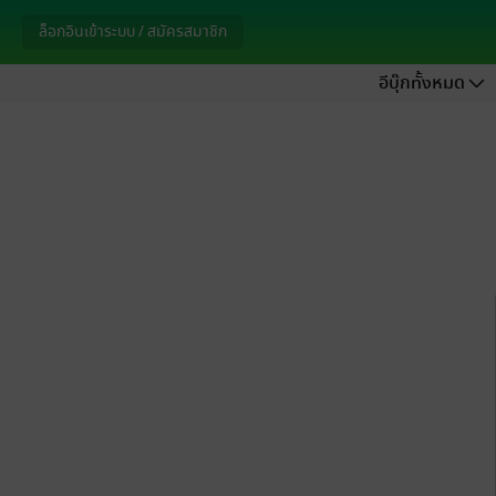
ล็อกอินเข้าระบบ / สมัครสมาชิก
อีบุ๊กทั้งหมด