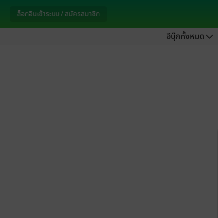
ล็อกอินเข้าระบบ / สมัครสมาชิก
อีบุ๊กทั้งหมด